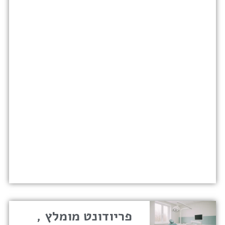
פריודונט מומלץ ,