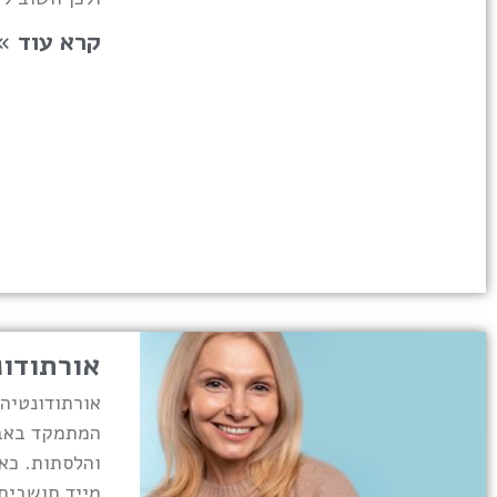
קרא עוד »
אורתודונ
אורתודונטיה 
המתמקד באבח
והלסתות. כא
מייד חושבים 