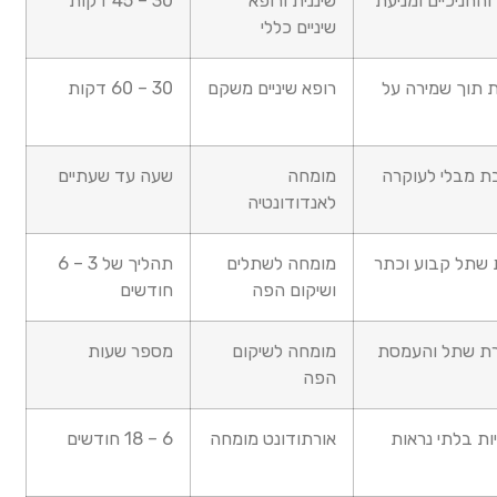
והחניכיים ומניעת
שיננית ורופא
45 – 30
דקות
שיניים כללי
 תוך שמירה על
רופא שיניים משקם
60 – 30
דקות
ת מבלי לעוקרה
מומחה
שעה עד שעתיים
לאנדודונטיה
 שתל קבוע וכתר
מומחה לשתלים
תהליך של
6 – 3
ושיקום הפה
חודשים
רת שתל והעמסת
מומחה לשיקום
מספר שעות
הפה
ות בלתי נראות
אורתודונט מומחה
18 – 6
חודשים