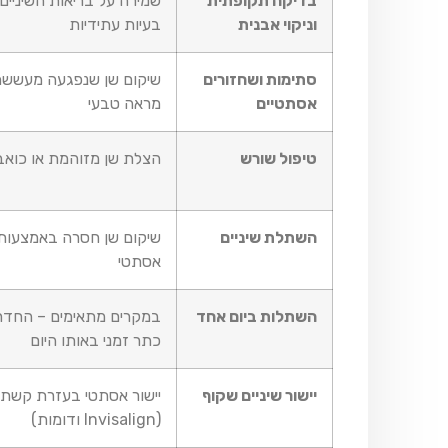
בדיקה תקופתית
שמירה על בריאות השיניים 
וניקוי אבנית
בעיות עתידיות
סתימות ושחזורים
שיקום שן שנפגעה מעששת
אסתטיים
מראה טבעי
טיפול שורש
הצלת שן מזוהמת או כואב
השתלת שיניים
שיקום שן חסרה באמצעות
אסתטי
השתלות ביום אחד
במקרים מתאימים – החד
כתר זמני באותו היום
יישור שיניים שקוף
יישור אסתטי בעזרת קשתי
(Invisalign ודומות)