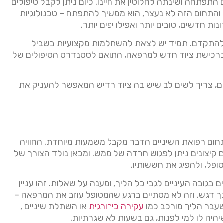
התפתחה ושינתה לחלוטין את חיינו. כיום ניתן לקבל טיפולים
 והתחום הזה לא נעצר, הוא ממשיך להתפתח – טכנולוגיות
ות חדשים, טובים יותר ואפילו יפים יותר.
 להתקדם. תמיד יש לצאת להשתלמות מקצועיות בשביל
ברכישת ציוד חדש למרפאה, התואם לסטנדרט הטיפולים של
, צריך לשים לב שיש בה ציוד חדיש המאפשר להעניק את
תחום רפואת השיניים הדבר מקבל משמעות מיוחדת. החוויה
 קיצונים ניתן לפגוש חרדה של ממש. ומכאן נולד הצורך של
ופל, ולהפיג את חששותיו.
גובה העיניים לגבי כל הליך, ומענה על שאלות. זהו עניין
ך דגש. וזה לא מסתיים ברגע שהמטופל עוזב את המרפאה –
שעבר הליך מורכב כמו
עקירה כירורגית
או השתלת שיניים ,
יהיה לו למי לפנות, גם בשעות לא שגרתיות.