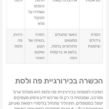
וטראומות
או חבלות קשות
הלסת
ולסת
והפנים
ושמירה על
תפקוד
מלא
הסרת
כאשר מתגלים
הסרה
כירורג
גידולים
ממצאים
בטוחה של
פה
וציסטות
פתולוגיים בלסת,
הנגע
ולסת
בלשון או ברקמות
ושיקום
הפה
האזור
הכשרה בכירורגיית פה ולסת
הפיכה למומחה בכירורגיית פה ולסת היא מסלול ארוך
ומורכב, שמבטיח כי רק מי שרכש ידע וניסיון מעמיקים
יטפל במטופלים. התהליך מתחיל בלימודי רפואת שיניים,
שנמשכים כ־
6 – 5
שנים ומספקים בסיס איתן בתחום