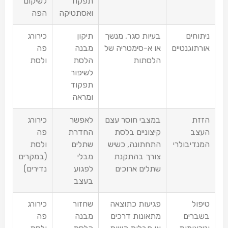
תפקוד
לשיקום
ואסתטיקה
הפה
ניתוחים
בעיות סגר, מנשך
תיקון
כירורג
אורתוגנטיים
או א-סימטריה של
מבנה
פה
הלסתות
הלסת
ולסת
לשיפור
תפקוד
ומראה
הזזת
במצבי חוסר עצם
לאפשר
כירורג
העצב
קיצוניים בלסת
החדרת
פה
המנדיבולרי
התחתונה, כשיש
שתלים
ולסת
צורך בהתקנת
מבלי
(במקרים
שתלים ארוכים
לפגוע
נדירים)
בעצב
טיפול
פגיעות כתוצאה
שחזור
כירורג
בשברים
מתאונות דרכים
מבנה
פה