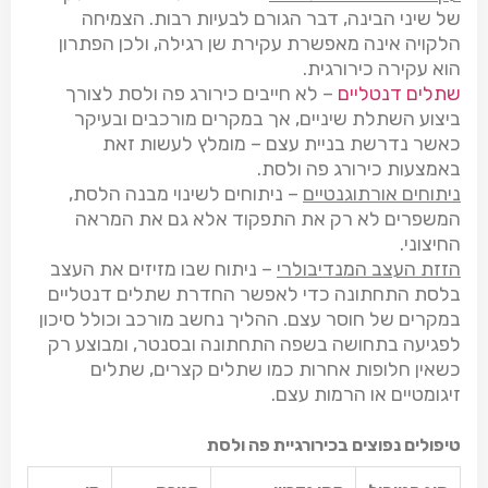
של שיני הבינה, דבר הגורם לבעיות רבות. הצמיחה
הלקויה אינה מאפשרת עקירת שן רגילה, ולכן הפתרון
הוא עקירה כירורגית.
שתלים דנטליים
– לא חייבים כירורג פה ולסת לצורך
ביצוע השתלת שיניים, אך במקרים מורכבים ובעיקר
כאשר נדרשת בניית עצם – מומלץ לעשות זאת
באמצעות כירורג פה ולסת.
ניתוחים אורתוגנטיים
– ניתוחים לשינוי מבנה הלסת,
המשפרים לא רק את התפקוד אלא גם את המראה
החיצוני.
הזזת העצב המנדיבולרי
– ניתוח שבו מזיזים את העצב
בלסת התחתונה כדי לאפשר החדרת שתלים דנטליים
במקרים של חוסר עצם. ההליך נחשב מורכב וכולל סיכון
לפגיעה בתחושה בשפה התחתונה ובסנטר, ומבוצע רק
כשאין חלופות אחרות כמו שתלים קצרים, שתלים
זיגומטיים או הרמות עצם.
טיפולים נפוצים בכירורגיית פה ולסת