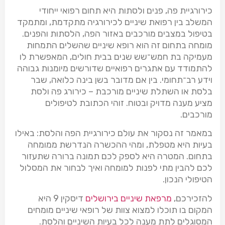
כירורגיית פה, פנים ולסתות היא תחום רפואי ייחודי
המשלב בין רפואת שיניים לכירורגיה מתקדמת, ומתמקד
בטיפול במצבים מורכבים באזור הפה, הלסתות והפנים.
מומחה בתחום זה הוא רופא שיניים שהשלים התמחות
מעמיקה בת חמש־שש שנים בבית חולים, המאפשרת לו
להתמודד עם אתגרים רפואיים שדורשים מיומנות גבוהה
וידע רב־תחומי. בין אם מדובר בשן בינה כלואה, שבר
בלסת או השתלת שיניים מורכבת – כירורג פה ולסת
מציע מענה מדויק ובטוח. זוהי הכתובת לטיפולים
מורכבים.
במאמר זה נסקור את עולם כירורגיית הפה והלסת: באילו
בעיות היא מטפלת, ומהי ההכשרה הנדרשת ממומחה
בתחום. המטרה היא לספק לכם תמונה ברורה שתעזור
לכם להבין מתי לפנות למומחה ואיך לבחור את המסלול
הטיפולי הנכון.
להזכירכם,
מרפאת שיניים בירושלים
דיסקין 9 היא
המקום בו תוכלו למצוא צוות של רופאי שיניים מומחים
המסוגלים לתת מענה לכל בעיות השיניים והלסת.