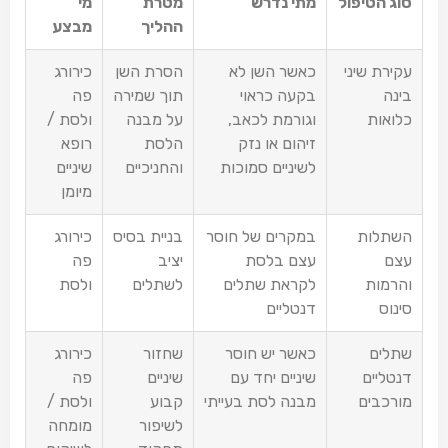
סוג הטיפול
מתי נדרש
מטרת
מי
ההליך
מבצע
עקירת שיני
כאשר השן לא
הסרת השן
כירורג
בינה
בקעה כראוי
תוך שמירה
פה
כלואות
וגורמת לכאב,
על מבנה
ולסת /
זיהום או נזק
הלסת
רופא
לשיניים סמוכות
והחניכיים
שיניים
מיומן
השתלות
במקרים של חוסר
בניית בסיס
כירורג
עצם
עצם בלסת
יציב
פה
והרמות
לקראת שתלים
לשתלים
ולסת
סינוס
דנטליים
שתלים
כאשר יש חוסר
שחזור
כירורג
דנטליים
שיניים יחד עם
שיניים
פה
מורכבים
מבנה לסת בעייתי
קבוע
ולסת /
לשיפור
מומחה