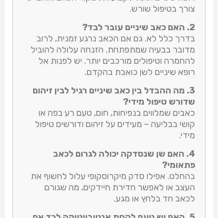
צורך בטיפול שורש.
2. האם כאב שיניים עובר לבד?
בדרך כלל לא. גם אם הכאב נרגע זמנית, לרוב
מדובר בבעיה שמתפתחת. הזנחה עלולה להוביל
להחמרה וטיפולים מורכבים יותר. יש לפנות אל
רופא שיניים לשן כואבת בהקדם.
3. מה ההבדל בין כאב שיניים רגיל לבין זיהום
שדורש טיפול מידי?
כאבים שמלווים בנפיחות, חום, טעם רע בפה או
קושי בבליעה – מעידים על זיהום ודורשים טיפול
מידי.
4. האם שן שנסדקה יכולה לגרום לכאב
פתאומי?
בהחלט. אפילו סדק מיקרוסקופי עלול לחשוף את
העצב או לאפשר חדירת חיידקים, מה שגורם
לכאב חד בלחץ או מגע.
5. האם יש טעם לקחת אנטיביוטיקה לבד אם