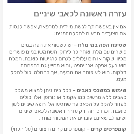
עזרה ראשונה לכאבי שיניים
אם אין באפשרותך לגשת מיידית למרפאה, אפשר לנסות
את הצעדים הבאים להקלה זמנית:
שטיפת הפה במי מלח
– יש לשטוף את הפה במים
פושרים עם מלח, ואחר כך לירוק. השתמשו במים פושרים
מכיוון שקור או חום עלולים לגרום לרגישות כואבת. המלח
הוא בעל אפקט אנטיספטי, והוא מסייע גם בהפחתת
דלקות. הוא לא פותר את הבעיה, אך בהחלט יכול להקל
מעט.
שימוש במשככי כאבים
– בכל בית ניתן למצוא משככי
כאבים ללא מרשים כמו אקמול או נורופן. אלו יכולים
לעזור להקל על הכאב עד שתגיעו אל רופא שיניים לשן
כואבת. זכרו כי זוהי רק עזרה ראשונה לכאבי שיניים
ושימו לב שאינם עוברים את המינון המותר.
קומפרסים קרים
– קומפרסים קרים חיצוניים (על הלחי)