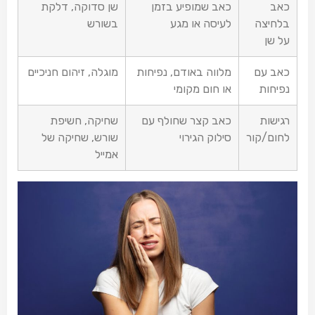
כאב
כאב שמופיע בזמן
שן סדוקה, דלקת
בלחיצה
לעיסה או מגע
בשורש
על שן
כאב עם
מלווה באודם, נפיחות
מוגלה, זיהום חניכיים
נפיחות
או חום מקומי
רגישות
כאב קצר שחולף עם
שחיקה, חשיפת
לחום/קור
סילוק הגירוי
שורש, שחיקה של
אמייל