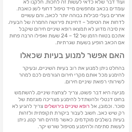
ועוד דבר שלא כדאי לעשות זה לחכות. חלקנו לא
עומדים בכאב ומחפשים מייד טיפול דחוף לשן כואבת.
אחרים בעלי סבילות גבוהה יותר לכאב, והם עשויים
לדחות את הטיפול – דחיינות פירושה החמרה של הבעיה.
אין סיבה מדוע לא תמצאו רופא שיניים חירום שיקבל
אתכם בטווח הזמן של
24 – 12
שעות ואפילו הרבה פחות
אם הכאב הופיע בשעות שגרתיות.
האם אפשר למנוע בעיות שכאלו
בהחלט ניתן למנוע את רוב בעיות השיניים, ובעיקר
להימנע מכל אותם מקרי חירום הגורמים לכם למהר
לשירותי רפואת שיניים חירום.
מניעה היא דבר פשוט, צריך לצחצח שיניים, להשתמש
בחוט דנטלי ולהשתדל להימנע מצריכה מוגזמת של
סוכר. וכמובן, אל
רופא שיניים בירושלים
צריך להגיע לא
רק שיש כאב. חשוב לעבור ביקורת תקופתית ולזהות
בעיות בשלבים מוקדמים. כאשר מזהים חור קטן, ניתן
לעשות סתימה ולהימנע מטיפול שורש יקר.