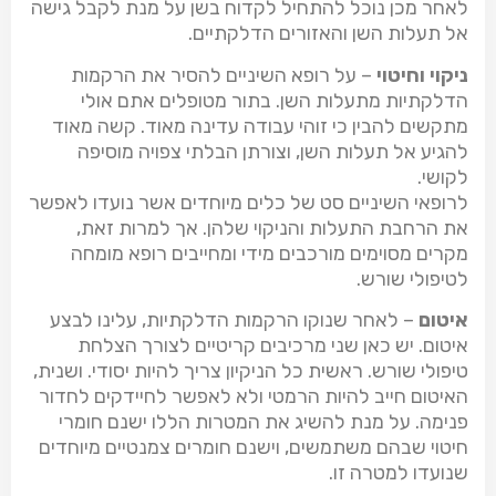
לאחר מכן נוכל להתחיל לקדוח בשן על מנת לקבל גישה
אל תעלות השן והאזורים הדלקתיים.
ניקוי וחיטוי
– על רופא השיניים להסיר את הרקמות
הדלקתיות מתעלות השן. בתור מטופלים אתם אולי
מתקשים להבין כי זוהי עבודה עדינה מאוד. קשה מאוד
להגיע אל תעלות השן, וצורתן הבלתי צפויה מוסיפה
לקושי.
לרופאי השיניים סט של כלים מיוחדים אשר נועדו לאפשר
את הרחבת התעלות והניקוי שלהן. אך למרות זאת,
מקרים מסוימים מורכבים מידי ומחייבים רופא מומחה
לטיפולי שורש.
איטום
– לאחר שנוקו הרקמות הדלקתיות, עלינו לבצע
איטום. יש כאן שני מרכיבים קריטיים לצורך הצלחת
טיפולי שורש. ראשית כל הניקיון צריך להיות יסודי. ושנית,
האיטום חייב להיות הרמטי ולא לאפשר לחיידקים לחדור
פנימה. על מנת להשיג את המטרות הללו ישנם חומרי
חיטוי שבהם משתמשים, וישנם חומרים צמנטיים מיוחדים
שנועדו למטרה זו.