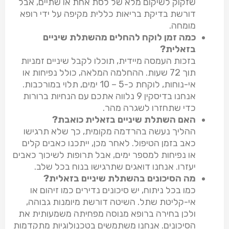
שזקוק לשיקום מלא של לסת אחת או שתיים, אבל
דורשת בדיקת בריאות כללית מקיפה על ידי רופא
מומחה.
כמה זמן לוקח להחלים מהשתלת שיניים
בזאלית?
בזכות העמסה מיידית, תוכלו לקבל שיניים זמניות
תוך 72 שעות. ההחלמה המלאה, כולל נפיחות או
אי-נוחות, לוקחת כ-
10 – 5
ימים, תלוי במורכבות.
אנחנו בדיסקין 9 נלווה אתכם עם הנחיות ברורות
כדי שתחזרו לשגרה מהר.
האם השתלת שיניים בזאלית כואבת?
ההליך נעשה בהרדמה מקומית, כך שלא תרגישו
כאב בזמן הטיפול. לאחר מכן, ייתכנו כאבים קלים
או נפיחות למספר ימים, אבל תרופות לשיכוך כאבים
יעזרו. אנחנו דואגים שתרגישו בנוח בכל שלב.
מה הסיכונים בהשתלת שיניים בזאלית?
כמו בכל ניתוח, יש סיכונים נדירים כמו זיהום או
אי-קליטת שתל. השיטה דורשת מיומנות גבוהה,
ולכן בחירה ברופא מנוסה מפחיתה משמעותית את
הסיכונים. אנחנו משתמשים בטכנולוגיות מתקדמות