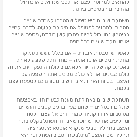
להתאים למחוסרי עצם. אך לפני שנרוץ, בואו נתחיל
מהדברים הבסיסיים ביותר.
השתלת שיניים היא טיפול שמטרתו לשחזר שיניים
חסרות ולהחזיר למטופל את היכולת ללעוס, לדבר ולחייך
בביטחון. זהו יכול להיות פתרון לשן בודדת, מספר שיניים
או השתלת שיניים בכל הפה.
כאשר שן טבעית אובדת — אם בגלל עששת עמוקה,
מחלת חניכיים או טראומה — נותר חלל שפוגע לא רק
באסתטיקה של החיוך אלא גם ביכולת התפקודית. את זה
כולם מבינים, אך לא כולם מבינים את ההשפעה על
העצם. בטווח הארוך, אובדן שיניים גורם גם לספיגת עצם
בלסת.
השתלת שיניים באה לתת מענה לבעיה הזו באמצעות
שתלים דנטליים — שהם מעיין ברגים קטנים העשויים
מטיטניום או זירקוניה, שמוחדרים אל עצם הלסת
ומחליפים את שורש השן שאבדה. השתל נקלט בתוך
העצם בתהליך טבעי שנקרא אוסטאואינטגרציה —
תהליך שבו העצם "מתלבשת" סביב השתל וכך היא