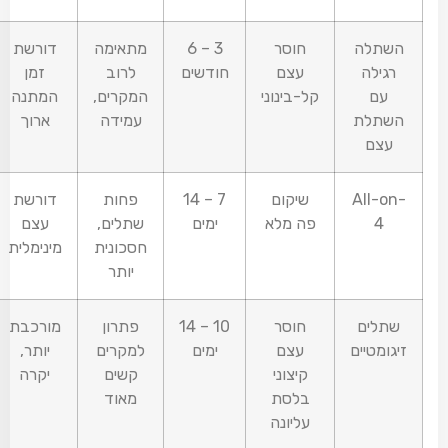
השתלה
חוסר
6 – 3
מתאימה
דורשת
רגילה
עצם
חודשים
לרוב
זמן
עם
קל-בינוני
המקרים,
המתנה
השתלת
עמידה
ארוך
עצם
All-on-
שיקום
14 – 7
פחות
דורשת
4
פה מלא
ימים
שתלים,
עצם
חסכונית
מינימלית
יותר
שתלים
חוסר
14 – 10
פתרון
מורכבת
זיגומטיים
עצם
ימים
למקרים
יותר,
קיצוני
קשים
יקרה
בלסת
מאוד
עליונה