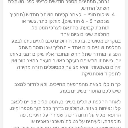
נרחב, ממתינים מספר חודשים לריפוי לפני השתלת
השתל החדש.
שיקום סופי – לאחר קליטת השתל החדש (תהליך
שנמשך
6 – 3
חודשים), מותקן כתר, גשר או
תותבת קבועה, בהתאם לצרכי המטופל.
החלפת שיניים ביום אחד
במקרים מסוימים, בזכות חידושים טכנולוגיים ניתן לבצע
החלפת שיניים ביום אחד – תהליך שבו מוסר השתל
הפגוע, מוחדר שתל חדש ומחובר אליו שיקום זמני באותו
יום. גישה זו מתאימה בעיקר כאשר העצם במצב טוב ואין
זיהום משמעותי, והיא מציעה למטופלים חזרה מהירה
לתפקוד ואסתטיקה.
כך תוכלו לצאת מהמרפאה מחייכים, ולא לחזור למצב
שיש לכם מחסור בשיניים בפה.
לאחר החלפת שתלים בשיניים, המטופלים צפויים לכאב
קל ונפיחות באזור, שחולפים בדרך כלל תוך מספר ימים.
הרופא ימליץ על תזונה רכה, שמירה על היגיינת פה
מוקפדת, ולעיתים על נטילת משככי כאבים או
אנטיביוטיקה. ההחלמה הראשונית נמשכת כשבוע, אך