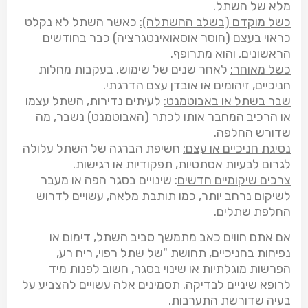
מלא של השתל.
כשל מוקדם (בשלב ההשתלה):
כאשר השתל לא נקלט
כראוי בעצם (חוסר אוסאואינטגרציה) כבר בחודשים
הראשונים, והוא מתרופף.
כשל מאוחר:
לאחר שנים של שימוש, בעקבות מחלות
חניכיים, זיהומים או אובדן עצם הדרגתי.
שבר בשתל או באבוטמנט:
לעיתים נדירות, השתל עצמו
או הרכיב המחבר אותו לכתר (האבוטמנט) נשבר, מה
שדורש החלפה.
נסיגת חניכיים או עצם:
חשיפת הברגה של השתל עלולה
לגרום לבעיות אסתטיות, תפקודיות או רגישות.
צרכים שיקומיים חדשים
: שינויים בסגר הפה או מעבר
לשיקום נרחב יותר, כמו תותבת מלאה, עשויים לדרוש
החלפת שתלים.
אם אתם חווים כאב מתמשך סביב השתל, דימום או
נפיחות בחניכיים, תחושת "של שתל רפוי, ריח רע,
הפרשות מוגלתיות או שינוי בסגר, חשוב לפנות מיד
לרופא שיניים לבדיקה. תסמינים אלה עשויים להצביע על
בעיה שדורשת התערבות.