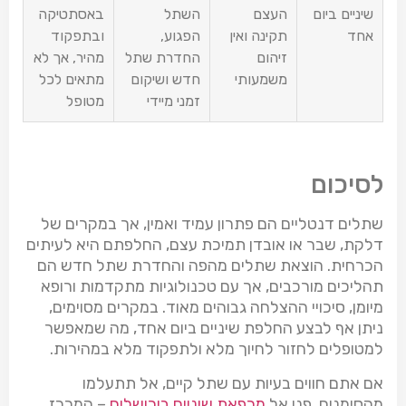
שיניים ביום
העצם
השתל
באסתטיקה
אחד
תקינה ואין
הפגוע,
ובתפקוד
זיהום
החדרת שתל
מהיר, אך לא
משמעותי
חדש ושיקום
מתאים לכל
זמני מיידי
מטופל
לסיכום
שתלים דנטליים הם פתרון עמיד ואמין, אך במקרים של
דלקת, שבר או אובדן תמיכת עצם, החלפתם היא לעיתים
הכרחית. הוצאת שתלים מהפה והחדרת שתל חדש הם
תהליכים מורכבים, אך עם טכנולוגיות מתקדמות ורופא
מיומן, סיכויי ההצלחה גבוהים מאוד. במקרים מסוימים,
ניתן אף לבצע החלפת שיניים ביום אחד, מה שמאפשר
למטופלים לחזור לחיוך מלא ולתפקוד מלא במהירות.
אם אתם חווים בעיות עם שתל קיים, אל תתעלמו
מהסימנים. פנו אל
מרפאת שיניים בירושלים
– המרכז