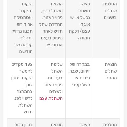
החלפת
כאשר
הוצאת
שיקום
שתלים
השתל
השתל הישן,
תפקוד
בשיניים
נכשל או יש
ניקוי האזור,
ואסתטיקה,
אובדן
החדרת שתל
אך דורש
עצם/דלקת
חדש לאחר
תכנון מדויק
חמורה
טיפול בעצם
ותהליך
או חניכיים
קליטה של
חודשים
הוצאת
במקרה של
שליפת
צעד מקדים
שתלים
זיהום, שבר,
השתל
להמשך
מהפה
ניידות או
בעדינות,
שיקום, ייתכן
כשל קליני
ניקוי האזור
צורך
ולעיתים
בהמתנה
השתלת עצם
לריפוי לפני
השתלת
חדש
החלפת
כאשר
הוצאת
יתרון גדול