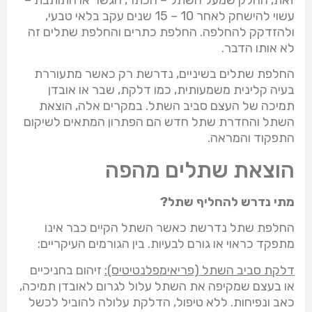
זאת, החלק שמעל השתל – הכתר, הגשר או התותבת –
עשוי להישחק לאחר
15 – 10
שנים עקב בלאי טבעי,
ולהזדקק להחלפה. החלפת כתרים והחלפת שתלים זה
לא אותו הדבר.
החלפת שתלים בשיניים, נדרשת רק כאשר מתעוררת
בעיה קלינית משמעותית, כמו דלקת, שבר או אובדן
תמיכה של העצם סביב השתל. במקרים אלה, הוצאת
השתל והחדרת שתל חדש הם הפתרון המתאים לשיקום
התפקוד והמראה.
הוצאת שתלים מהפה
מתי נדרש להחליף שתל?
החלפת שתל נדרשת כאשר השתל הקיים כבר אינו
מתפקד כראוי או גורם לבעיות. בין הגורמים העיקריים:
דלקת סביב השתל (פריאימפלנטיטיס):
זיהום בחניכיים
או בעצם שמקיפה את השתל עלול לגרום לאובדן תמיכה,
כאב ונפיחות. ללא טיפול, הדלקת עלולה להוביל לכשל